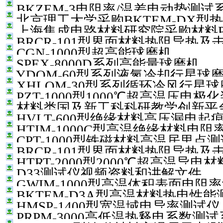
BKZEM-3电阻率/温差电动势测试
北京理工大学采购BKTEM-DX型
上海集成电路材料研究院采购材料P
BRCR-101型界面材料热阻导热
设备
CGN-1000型超高能球磨机
SPEX-8000D系列高能量球磨机
YDQM-60型系列液氮冷却行星球
XHLQM-30型系列循环冷风行星
PZT-1000型1000℃超高温压电极
材料类国及新工科科研教学创新平
HVLT-600型绝缘材料高压漏电起
HTIM-1000C型高温绝缘材料电
CPT-1000型铁磁材料高温居里点
BRCR-101型界面材料热阻导热
HTRT-2000型2000℃超高温导
D33测试仪视频资料和讲解文件
GWIM-1000型高温体积表面电阻
BKTEM-D3A型高温材料热电性能
HMSP-1400型宽温域电导率测试仪
PRPM-3000高低温热释电系数测