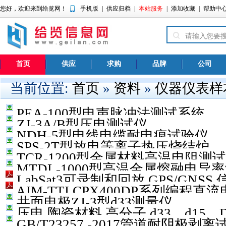
您好，欢迎来到给览网！
手机版
|
供应归档
|
本站服务
|
添加收藏
|
帮助中
首页
供应
求购
品牌
公司
当前位置:
首页
»
资料
»
仪器仪表样
PEA-100型电声脉冲法测试系统
ZJ-3A/B型压电测试仪
NDH-5型电线电缆耐电痕试验仪
SPS-2T型放电等离子热压烧结炉
TCR-1200型金属材料高温电阻测
MTDL-1000型高温金属熔融电导
LabSat3可录制和回放 GPS/GNSS 
AIM-TTI CPX400DP系列编程直
共面电极ZJ-3型d33测量仪
压电,陶瓷材料,高分子,d33，d15
GB/T23257 -2017管道耐阴极剥