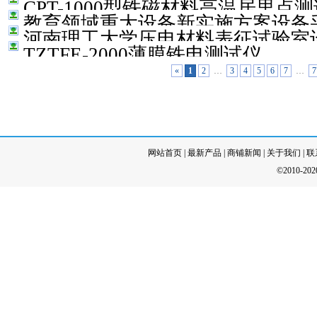
CPT-1000型铁磁材料高温居里点
教育领域重大设备新实施方案设备
河南理工大学压电材料表征试验室
TZTFE-2000薄膜铁电测试仪
«
1
2
…
3
4
5
6
7
…
7
网站首页
|
最新产品
|
商铺新闻
|
关于我们
|
联
©2010-20