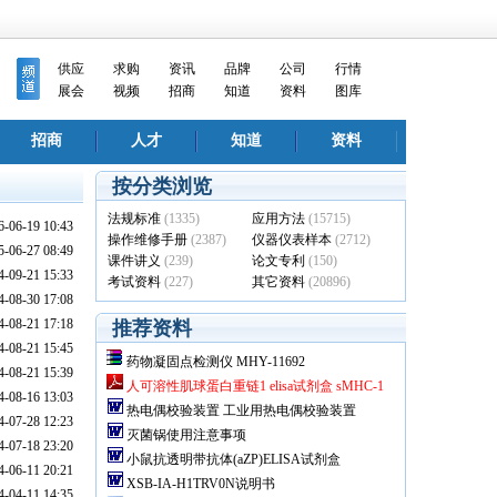
供应
求购
资讯
品牌
公司
行情
展会
视频
招商
知道
资料
图库
招商
人才
知道
资料
按分类浏览
法规标准
(1335)
应用方法
(15715)
06-19 10:43
操作维修手册
(2387)
仪器仪表样本
(2712)
06-27 08:49
课件讲义
(239)
论文专利
(150)
09-21 15:33
考试资料
(227)
其它资料
(20896)
08-30 17:08
08-21 17:18
推荐资料
08-21 15:45
药物凝固点检测仪 MHY-11692
08-21 15:39
人可溶性肌球蛋白重链1 elisa试剂盒 sMHC-1
08-16 13:03
热电偶校验装置 工业用热电偶校验装置
07-28 12:23
SN/WJT-2A
灭菌锅使用注意事项
07-18 23:20
小鼠抗透明带抗体(aZP)ELISA试剂盒
06-11 20:21
XSB-IA-H1TRV0N说明书
04-11 14:35