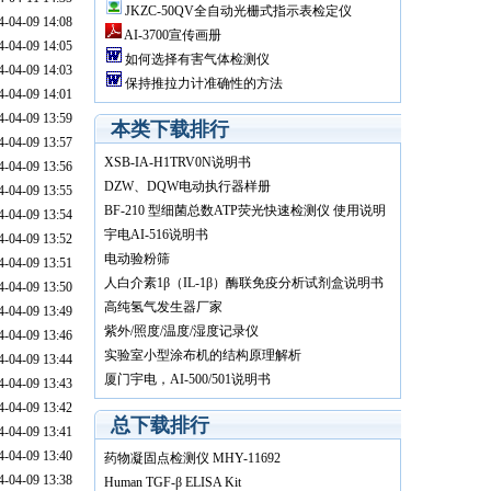
JKZC-50QV全自动光栅式指示表检定仪
04-09 14:08
AI-3700宣传画册
04-09 14:05
如何选择有害气体检测仪
04-09 14:03
保持推拉力计准确性的方法
04-09 14:01
04-09 13:59
本类下载排行
04-09 13:57
XSB-IA-H1TRV0N说明书
04-09 13:56
DZW、DQW电动执行器样册
04-09 13:55
BF-210 型细菌总数ATP荧光快速检测仪 使用说明
04-09 13:54
书
宇电AI-516说明书
04-09 13:52
电动验粉筛
04-09 13:51
人白介素1β（IL-1β）酶联免疫分析试剂盒说明书
04-09 13:50
高纯氢气发生器厂家
04-09 13:49
紫外/照度/温度/湿度记录仪
04-09 13:46
实验室小型涂布机的结构原理解析
04-09 13:44
厦门宇电，AI-500/501说明书
04-09 13:43
04-09 13:42
总下载排行
04-09 13:41
04-09 13:40
药物凝固点检测仪 MHY-11692
04-09 13:38
Human TGF-β ELISA Kit