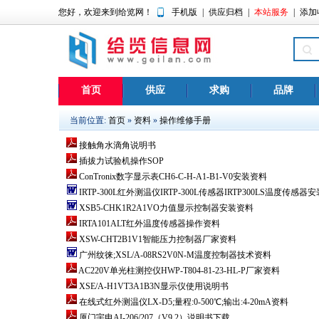
您好，欢迎来到给览网！
手机版
|
供应归档
|
本站服务
|
添加
首页
供应
求购
品牌
当前位置:
首页
»
资料
»
操作维修手册
接触角水滴角说明书
插拔力试验机操作SOP
ConTronix数字显示表CH6-C-H-A1-B1-V0安装资料
IRTP-300L红外测温仪IRTP-300L传感器IRTP300LS温度传感器
XSB5-CHK1R2A1VO力值显示控制器安装资料
IRTA101ALT红外温度传感器操作资料
XSW-CHT2B1V1智能压力控制器厂家资料
广州纹徕;XSL/A-08RS2V0N-M温度控制器技术资料
AC220V单光柱测控仪HWP-T804-81-23-HL-P厂家资料
XSE/A-H1VT3A1B3N显示仪使用说明书
在线式红外测温仪LX-D5;量程:0-500℃;输出:4-20mA资料
厦门宇电AI-206/207（V9.2）说明书下载