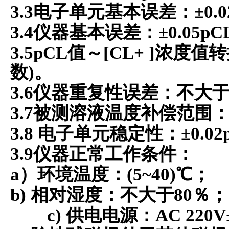
3.3
电子单元基本误差：
±0.
3.4
仪器基本误差：
±0.05pC
3.5pCL
值～
[CL+ ]
浓度值转
数
)
。
3.6
仪器重复性误差：不大
3.7
被测溶液温度补偿范围
3.8
电子单元稳定性：
±0.02
3.9
仪器正常工作条件：
a
）环境温度：
(5~40)
℃
；
b)
相对湿度：不大于
80
％；
c)
供电电源：
AC 220V