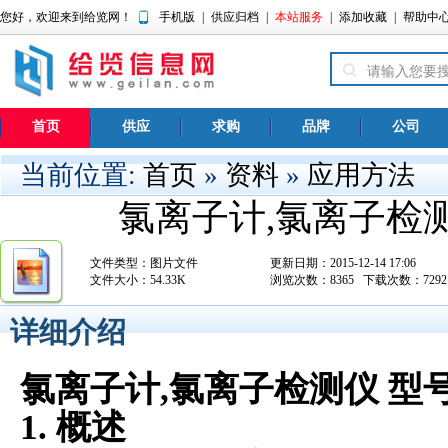
您好，欢迎来到给览网！
手机版
|
供应归档
|
本站服务
|
添加收藏
|
帮助中
首页
供应
求购
品牌
公司
当前位置:
首页
»
资料
»
应用方法
氯离子计,氯离子检测仪
文件类型：图片文件
更新日期：2015-12-14 17:06
文件大小：54.33K
浏览次数：
8365
下载次数：
7292
详细介绍
氯离子计
,
氯离子检测仪
型
1.
概述