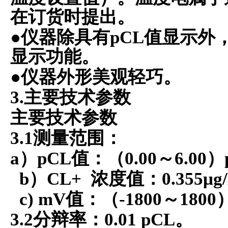
在订货时提出。
●
仪器除具有
pCL
值显示外
显示功能。
●
仪器外形美观轻巧。
3.
主要技术参数
主要技术参数
3.1
测量范围：
a
）
pCL
值：（
0.00
～
6.00
）
b
）
CL+
浓度值：
0.355μg
c) mV
值：（
-1800
～
1800
3.2
分辩率：
0.01 pCL
。