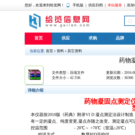
您好，欢迎来到给览网！
手机版
|
供应归档
|
本站服务
|
添加
首页
供应
求购
品牌
当前位置:
首页
»
资料
»
其它资料
药物凝
文件类型：压缩文件
更新日期：2016-08-
文件大小：42.55K
浏览次数：
36366
详细介绍
药物凝固点测定仪
本仪器按2010版《药典》附录VI D 凝点测定法设计
有一定的凝点、纯度变更,凝点亦随之改变。测定凝点可
控温范围 - 20℃～ +70℃（室温≤20℃）
控温方式 数显PID温控仪