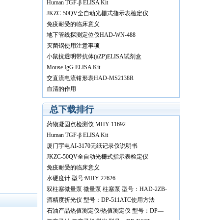
Human TGF-β ELISA Kit
JKZC-50QV全自动光栅式指示表检定仪
免疫耐受的临床意义
地下管线探测定位仪HAD-WN-488
灭菌锅使用注意事项
小鼠抗透明带抗体(aZP)ELISA试剂盒
Mouse IgG ELISA Kit
交直流电流钳形表HAD-MS2138R
血清的作用
总下载排行
药物凝固点检测仪 MHY-11692
Human TGF-β ELISA Kit
厦门宇电AI-3170无纸记录仪说明书
JKZC-50QV全自动光栅式指示表检定仪
免疫耐受的临床意义
水硬度计 型号:MHY-27626
双柱塞微量泵 微量泵 柱塞泵 型号：HAD-2ZB-
1L10 使用说明书 欢迎下载！
酒精度折光仪 型号：DP-511ATC使用方法
石油产品热值测定仪/热值测定仪 型号：DP—