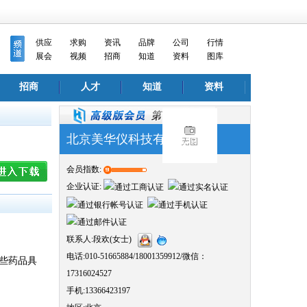
供应
求购
资讯
品牌
公司
行情
展会
视频
招商
知道
资料
图库
招商
人才
知道
资料
北京美华仪科技有限公司
会员指数:
企业认证:
联系人:段欢(女士)
电话:010-51665884/18001359912/微信：
某些药品具
17316024527
手机:13366423197