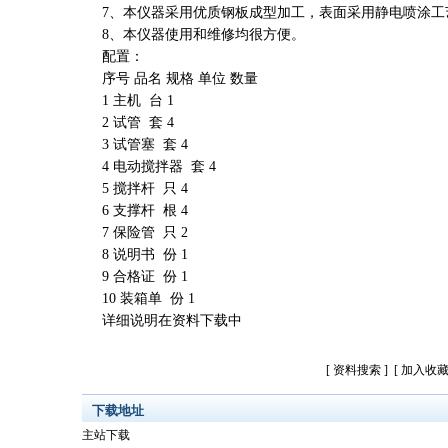
7、本仪器采用优质钢板成型加工，表面采用静电喷涂工
8、本仪器使用和维修均很方便。
配置：
序号 品名 规格 单位 数量
1 主机 台 1
2 试管 套 4
3 试管塞 套 4
4 电动搅拌器 套 4
5 搅拌杆 只 4
6 支撑杆 根 4
7 保险管 只 2
8 说明书 份 1
9 合格证 份 1
10 装箱单 份 1
详细说明在资料下载中
[
资料搜索
] [
加入收
下载地址
主站下载