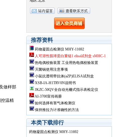
地区:北京
推荐资料
药物凝固点检测仪 MHY-11692
人可溶性肌球蛋白重链1 elisa试剂盒 sMHC-1
热电偶校验装置 工业用热电偶校验装置
SN/WJT-2A
灭菌锅使用注意事项
小鼠抗透明带抗体(aZP)ELISA试剂盒
XSB-IA-H1TRV0N说明书
及做样部
JKZC-50QV全自动光栅式指示表检定仪
AI-3700宣传画册
因控温精
如何选择有害气体检测仪
保持推拉力计准确性的方法
本类下载排行
药物凝固点检测仪 MHY-11692