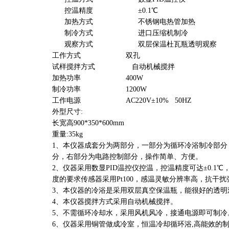
控温精度 ±0.1℃
加热方式 不锈钢电热管加热
制冷方式 进口压缩机制冷
观察方式 双层保温杜瓦瓶透明观察
工作方式 双孔
试样搅拌方式 自动机械搅拌
加热功率 400W
制冷功率 1200W
工作电源 AC220V±10% 50HZ
外型尺寸:
长宽高900*350*600mm
重量:35kg
1、本仪器成套分为两部分，一部分为循环冷浴制冷部
分，右部分为电路控制部分，操作简单、方便。
2、仪器采用数显PID温控仪控温，控温精度可达±0.
度的要求传感器采用Pt100，感温灵敏分辨率高，抗干
3、本仪器的冷浴是采用双层真空保温瓶，能很好的透明
4、本仪器搅拌方式采用自动机械搅拌。
5、不需循环冷却水，采用风机风冷，接通电源即可制冷
6、仪器采用铜管做成冷室，恒温冷却循环浴,高能效的