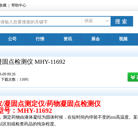
收藏
|
帮助中心
供应
公司
行情
资讯
展会
视频
固点检测仪 MHY-11692
09 09:26
下载次数：
11691
/凝固点测定仪/药物凝固点检测仪
型号：MHY-11692
制造，测定药物由液体凝结为固体时候，在短时间内停留不变的zui高温度。
以区别或检查药品的纯杂程度。