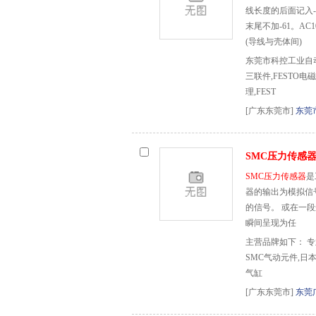
线长度的后面记入-
末尾不加-61。AC1
(导线与壳体间)
东莞市科控工业自动
三联件,FESTO电磁
理,FEST
[广东东莞市]
东莞
SMC压力传感
SMC压力传感器
是
器的输出为模拟信
的信号。 或在一
瞬间呈现为任
主营品牌如下： 
SMC气动元件,日
气缸
[广东东莞市]
东莞