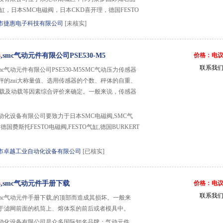
缸，日本SMC电磁阀，日本CKD喜开理，德国FESTO
市捷惠电子科技有限公司
[未核实]
器
,smc气动元件有限公司PSE530-M5
价格：电
联系我
smc气动元件有限公司PSE530-M5SMC气动压力传感器
秤的zui大称量值、选用传感器的个数、秤体的自重、
大偏载及动载等因素综合评价来确定。一般来说，传感器
动化设备有限公司要致力于日本SMC电磁阀,SMC气
德国费斯托FESTO电磁阀,FESTO气缸,德国BURKERT
市卓越工业自动化设备有限公司
[已核实]
器
,smc气动元件手册下载
价格：电
联系我
smc气动元件手册下载,的顶部而造成其损坏。一般来
于滤网前面的机筒上、熔体泵的前后或者模具中。
动化设备有限公司是众多国际知名品牌：气动元件、