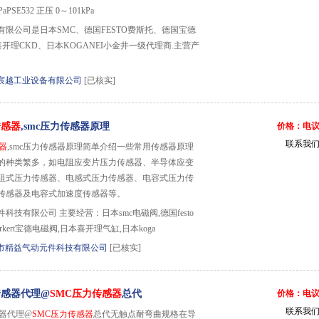
aPSE532 正压 0～101kPa
限公司是日本SMC、德国FESTO费斯托、德国宝德
喜开理CKD、日本KOGANEI小金井一级代理商.主营产
宸越工业设备有限公司
[已核实]
传感器
,smc压力传感器原理
价格：电
联系我
器
,smc压力传感器原理简单介绍一些常用传感器原理
的种类繁多，如电阻应变片压力传感器、半导体应变
阻式压力传感器、电感式压力传感器、电容式压力传
传感器及电容式加速度传感器等。
科技有限公司 主要经营：日本smc电磁阀,德国festo
kert宝德电磁阀,日本喜开理气缸,日本koga
市精益气动元件科技有限公司
[已核实]
传感器代理@
SMC压力传感器
总代
价格：电
联系我
感器代理@
SMC压力传感器
总代无触点耐弯曲规格在导