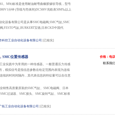
61。M9□标准是使用耐油耐弯曲橡胶缘软导线，型号
000V1分钟 (导线与壳体间)DC500V兆欧表50M‰以上
化设备有限公司是从事SMC电磁阀,SMC气缸,SMC
阀,FESTO气缸,BURKERT宝德,日本CKD中国代
市科控工业自动化设备有限公司
[已核实]
器
, SMC位置传感器
价格：电
联系我
工业实践中为常用的一种传感器。一般普通压力传感
号，模拟信号是指信息参数在给定范围内表现为连续
段连续的时间间隔内，其代表信息的特征量可以在任意
专业销售高质量原装的SMC气缸、SMC电磁阀、日本
本SMC过滤器、SMC接头、SMC旋转气缸、SMC标准
广拓工业自动化设备有限公司
[已核实]