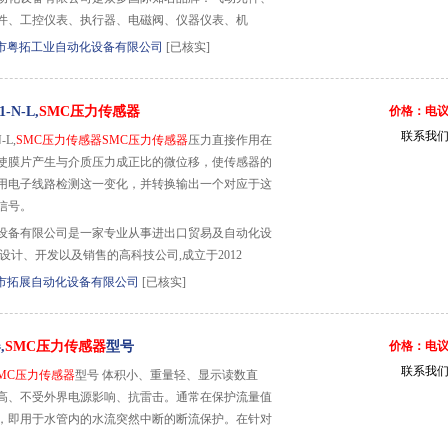
件、工控仪表、执行器、电磁阀、仪器仪表、机
市粤拓工业自动化设备有限公司
[已核实]
-N-L,
SMC压力传感器
价格：电
联系我
-L,
SMC压力传感器
SMC压力传感器
压力直接作用在
使膜片产生与介质压力成正比的微位移，使传感器的
用电子线路检测这一变化，并转换输出一个对应于这
信号。
设备有限公司是一家专业从事进出口贸易及自动化设
设计、开发以及销售的高科技公司,成立于2012
市拓展自动化设备有限公司
[已核实]
,
SMC压力传感器
型号
价格：电
联系我
MC压力传感器
型号 体积小、重量轻、显示读数直
高、不受外界电源影响、抗雷击。通常在保护流量值
，即用于水管内的水流突然中断的断流保护。在针对