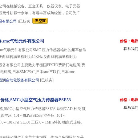
公司在机械设备、五金工具、仪器仪表、电子元器
压元件耕耘十余年，有着丰富成熟经验，公司为广
易有限公司
[已核实]
器,smc气动元件有限公司
价格：电
联系我
,smc气动元件有限公司SMC 压力传感器输出的频率信号
.正向旋转满量程时为15KHz.反向旋转满量程时为
备有限公司主要致力于德国FESTO费斯托电磁阀,费
电磁阀,日本SMC气缸,日本smc三联件,日本smc
昌润自动化设备有限公司
[已核实]
器
价格,SMC小型空气压力传感器PSE53
价格：电
联系我
格,SMC小型空气压力传感器PSE53 系列/CAD 种类 额
空压 -101～0kPaPSE533 混合压 -101～
正压 0～101kPaPSE530 正压 0～1MPa特长 插座式连接。
技有限公司位于东莞市南城区，作为众多国际知名品