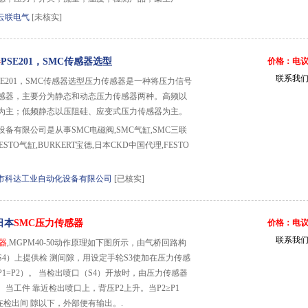
云联电气
[未核实]
器
PSE201，SMC传感器选型
价格：电
联系我
SE201，SMC传感器选型压力传感器是一种将压力信号
感器，主要分为静态和动态压力传感器两种。高频以
为主；低频静态以压阻硅、应变式压力传感器为主。
备有限公司是从事SMC电磁阀,SMC气缸,SMC三联
FESTO气缸,BURKERT宝德,日本CKD中国代理,FESTO
市科达工业自动化设备有限公司
[已核实]
 日本
SMC压力传感器
价格：电
联系我
器
,MGPM40-50动作原理如下图所示，由气桥回路构
4）上提供检 测间隙，用设定手轮S3使加在压力传感
1=P2）。 当检出喷口（S4）开放时，由压力传感器
当工件 靠近检出喷口上，背压P2上升。当P2≥P1
在检出间 隙以下，外部便有输出。.