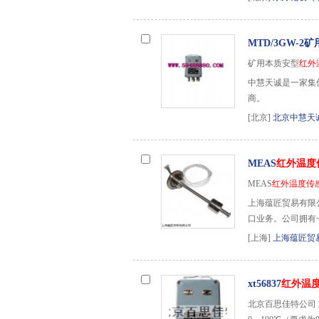
MTD/3GW-2
矿用本质安型
红外
中慧天诚是一家集
商。
[北京]
北京中慧天
MEAS
红外温度
MEAS
红外温度传
上海蕴匠贸易有限
口业务。公司拥有
[上海]
上海蕴匠贸
xt56837
红外温
北京百思佳特公司