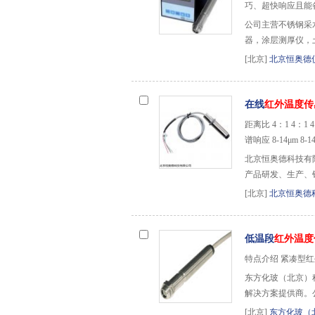
巧、超快响应且能
公司主营不锈钢采
器，涂层测厚仪，
[北京]
北京恒奥德
在线
红外温度传
距离比 4：1 4：1 4：
谱响应 8-14μm 8-14
北京恒奥德科技有
产品研发、生产、
[北京]
北京恒奥德
低温段
红外温度
特点介绍 紧凑型红外
东方化玻（北京）
解决方案提供商。
[北京]
东方化玻（