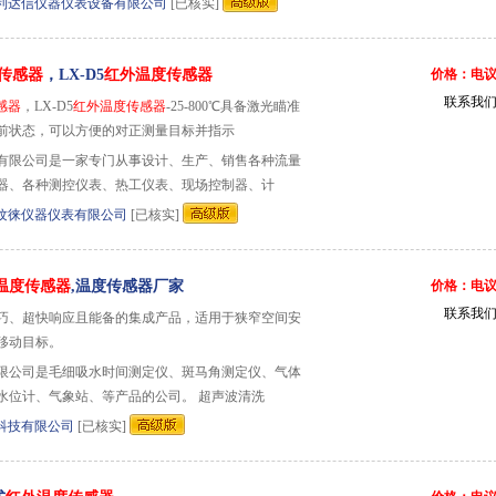
利达信仪器仪表设备有限公司
[已核实]
传感器
，LX-D5
红外温度传感器
价格：电
联系我
感器
，LX-D5
红外温度传感器
-25-800℃具备激光瞄准
当前状态，可以方便的对正测量目标并指示
有限公司是一家专门从事设计、生产、销售各种流量
器、各种测控仪表、热工仪表、现场控制器、计
纹徕仪器仪表有限公司
[已核实]
温度传感器
,温度传感器厂家
价格：电
联系我
巧、超快响应且能备的集成产品，适用于狭窄空间安
移动目标。
限公司是毛细吸水时间测定仪、斑马角测定仪、气体
水位计、气象站、等产品的公司。 超声波清洗
科技有限公司
[已核实]