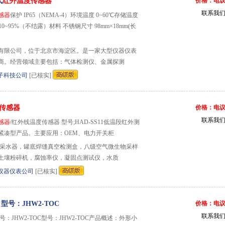
式
红外温度传感器
价格：电
联系我
感器
保护 IP65（NEMA-4）环境温度 0~60℃存储温度
 10~95%（不结露）材料 不锈钢尺寸 98mm×18mm(长
有限公司，位于北京市海淀区。是一家大型仪器仪表
商。经营领域主要包括：气体检测仪、金属探测
子科技公司
[已核实]
传感器
价格：电
联系我
感器
/红外线温度传感器 型号;HAD-SS11低温段红外测
紧凑型产品。主要应用：OEM、电力开关柜
钢采水器，罐底焊缝真空检测盒，八级空气微生物采样
土壤粉碎机，腐蚀率仪，凝固点测试仪，水质
仪器仪表公司
[已核实]
型号：JHW2-TOC
价格：电
联系我
号：JHW2-TOC型号：JHW2-TOC产品概述：外形小