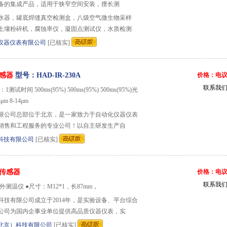
备的集成产品，适用于狭窄空间安装，擅长测
水器，罐底焊缝真空检测盒，八级空气微生物采样
土壤粉碎机，腐蚀率仪，凝固点测试仪，水质检测
仪器仪表有限公司
[已核实]
感器
型号：HAD-IR-230A
价格：电
联系我
1测试时间 500ms(95%) 500ms(95%) 500ms(95%)光
μm 8-14μm
限公司总部位于北京，是一家致力于自动化仪器仪表
销售和工程服务的专业公司！以自主研发生产自
科技有限公司
[已核实]
传感器
价格：电
联系我
测温仪 ●尺寸：M12*1，长87mm，
科技有限公司成立于2014年，是实验设备、平台综合
公司为国内企事业单位提供高品质仪器仪表，实
北京）科技有限公司
[已核实]