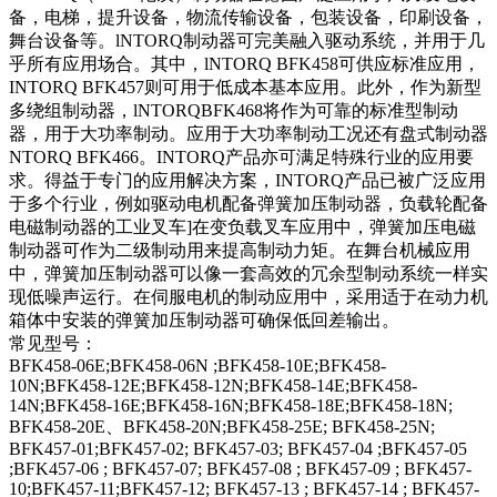
备，电梯，提升设备，物流传输设备，包装设备，印刷设备，
舞台设备等。lNTORQ制动器可完美融入驱动系统，并用于几
乎所有应用场合。其中，lNTORQ BFK458可供应标准应用，
INTORQ BFK457则可用于低成本基本应用。此外，作为新型
多绕组制动器，lNTORQBFK468将作为可靠的标准型制动
器，用于大功率制动。应用于大功率制动工况还有盘式制动器
NTORQ BFK466。INTORQ产品亦可满足特殊行业的应用要
求。得益于专门的应用解决方案，INTORQ产品已被广泛应用
于多个行业，例如驱动电机配备弹簧加压制动器，负载轮配备
电磁制动器的工业叉车]在变负载叉车应用中，弹簧加压电磁
制动器可作为二级制动用来提高制动力矩。在舞台机械应用
中，弹簧加压制动器可以像一套高效的冗余型制动系统一样实
现低噪声运行。在伺服电机的制动应用中，采用适于在动力机
箱体中安装的弹簧加压制动器可确保低回差输出。
常见型号：
BFK458-06E;BFK458-06N ;BFK458-10E;BFK458-
10N;BFK458-12E;BFK458-12N;BFK458-14E;BFK458-
14N;BFK458-16E;BFK458-16N;BFK458-18E;BFK458-18N;
BFK458-20E、BFK458-20N;BFK458-25E; BFK458-25N;
BFK457-01;BFK457-02; BFK457-03; BFK457-04 ;BFK457-05
;BFK457-06 ; BFK457-07; BFK457-08 ; BFK457-09 ; BFK457-
10;BFK457-11;BFK457-12; BFK457-13 ; BFK457-14 ; BFK457-