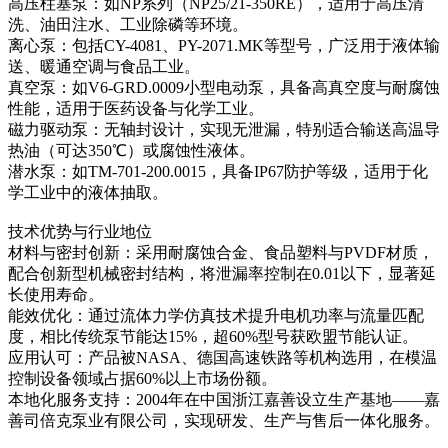
高压柱塞泵：如NP系列（NP25/21-350RE），适用于高压清
洗、油田注水、工业除磷等环境。
离心泵：包括CY-4081、PY-2071.MK等型号，广泛用于液体输
送、暖通空调与食品工业。
真空泵：如V6-GRD.0009小型电动泵，具备高真空度与耐腐蚀
性能，适用于医药设备与化学工业。
磁力驱动泵：无轴封设计，实现无泄漏，特别适合输送高温导
热油（可达350℃）或腐蚀性液体。
潜水泵：如TM-701-200.0015，具备IP67防护等级，适用于化
学工业中的液体抽取。
技术优势与行业地位
材料与密封创新：采用耐腐蚀合金、食品塑料与PVDF材质，
配合创新型机械密封结构，将泄漏率控制在0.01以下，显著延
长使用寿命。
能效优化：通过流体力学仿真技术提升电机功率与流量匹配
度，相比传统泵节能达15%，超60%型号获欧盟节能认证。
应用认可：产品被NASA、德国高速铁路等机构选用，在模温
控制设备领域占据60%以上市场份额。
本地化服务支持：2004年在中国浙江嘉善设立生产基地——嘉
善司倍克泵业有限公司，实现研发、生产与售后一体化服务。