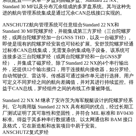
系统配置——从单一罗盘到由磁罗盘、Standard 22 NX、
Standard 30 MF以及分布冗余组成的多罗盘系统。其与这种先
进的航向管理系统集成是通过冗余CAN总线接口实现的。
ANSCHUTZ航向管理系统可任意组合Standard 22 NX和
Standard 30 MF陀螺罗经，并能集成第三方罗经（三台陀螺罗
经，或两台陀螺罗经加一台GNSS THD，以及一台磁罗经）。
即使是现有的陀螺罗经安装也可轻松扩展。安舒茨陀螺罗经通
过标准CAN总线集成，无需复杂的集成电子设备。该系统可
连接多达三台陀螺罗经（或两台陀螺罗经和一台GNSS罗
经），并集成了磁罗经。除了Standard 22 NX的4个串行输出
外，还提供12个输出接口，用于连接航向接收器，如分罗经、
自动驾驶仪、雷达等。传感器可通过操作单元进行选择。用户
可定义不同罗经之间的航向差阈值，并对其进行持续监控。得
益于CAN总线，罗经组件之间的布线工作量被降低。
Standard 22 NX M 继承了安许茨为海军舰艇设计的陀螺罗经系
列。它与商用版 Standard 22 NX 具有相同的优点，经过长期工
厂测试证明了其可靠性和坚固性，并符合 MIL 标准和 BV0430
标准。得益于其多种串行数据通信、以太网通信和 BAM 接口
及格式，它在新造船和改装项目中易于安装。
ANSCHUTZ复式罗经