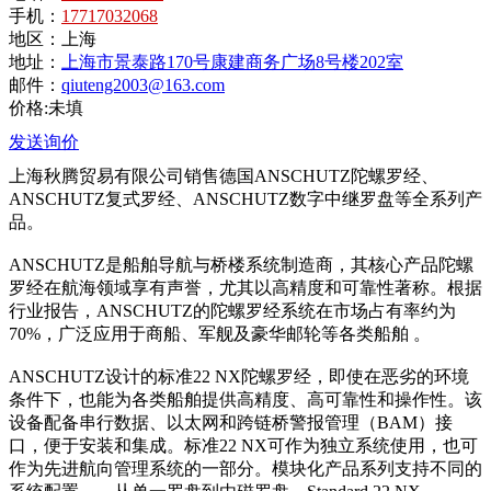
手机：
17717032068
地区：
上海
地址：
上海市景泰路170号康建商务广场8号楼202室
邮件：
qiuteng2003@163.com
价格:未填
发送询价
上海秋腾贸易有限公司销售德国ANSCHUTZ陀螺罗经、
ANSCHUTZ复式罗经、ANSCHUTZ数字中继罗盘等全系列产
品。
ANSCHUTZ是船舶导航与桥楼系统制造商，其核心产品陀螺
罗经在航海领域享有声誉，尤其以高精度和可靠性著称。根据
行业报告，ANSCHUTZ的陀螺罗经系统在市场占有率约为
70%，广泛应用于商船、军舰及豪华邮轮等各类船舶 。
ANSCHUTZ设计的标准22 NX陀螺罗经，即使在恶劣的环境
条件下，也能为各类船舶提供高精度、高可靠性和操作性。该
设备配备串行数据、以太网和跨链桥警报管理（BAM）接
口，便于安装和集成。标准22 NX可作为独立系统使用，也可
作为先进航向管理系统的一部分。模块化产品系列支持不同的