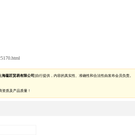
于保护代理而不能报价的品牌。 货期准: 接到订单后我们会及
反馈。 物流成本低:在贸易中物流成本往往会决定产品的整体
箱发货，既保证了发货正确，又降低了成本。 售后服务完备:
外的质量问题，我们帮助客户与厂家协商提供好维修方案，为
5170.html
上海蕴匠贸易有限公司
]自行提供，内容的真实性、准确性和合法性由发布会员负责。
商资质及产品质量！