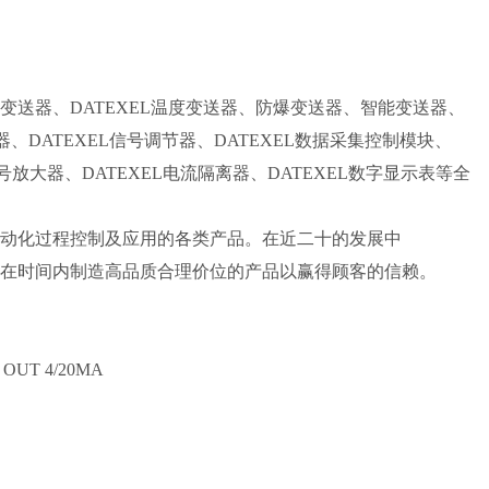
:物流成本往往会决定产品的整体价格。我们在德国仓库统一验
降低了成本。 售后服务完备: 我们承诺所有的产品有12个月
与厂家协商提供维修方案，为您解除后顾之忧。 我们的产品：
RA氧气传感器, CONTREC流量计, COMER齿轮泵，AXIMA
力变送器、DATEXEL温度变送器、防爆变送器、智能变送器、
ANSALDO电机，AUTOTECH编码器，CYTEC汽缸，CHEM-
离器、DATEXEL信号调节器、DATEXEL数据采集控制模块、
x低阻计，COMAIR ROTRON风扇，AMPHENOL连接器，
闸信号放大器、DATEXEL电流隔离器、DATEXEL数字显示表等全
HE气动扳手，ARON电磁阀，CROSBY阀，AC-MOTOREN电
源及变压器，ACME电源，HERZOG磨床及配件，MALEMA流量开
工业自动化过程控制及应用的各类产品。在近二十的发展中
感器，SERVO-DYNAMICSL伺服马达及放大器，SEIKA角度
，能在时间内制造高品质合理价位的产品以赢得顾客的信赖。
传感器，OHIO SEMITRONICS传感器，PYROMATION温湿
件，WARREN加热器，HELIOS加热器，KEYSYONE阀，
ER仪表，KARL仪表，YANMAR配件，ALFA-LAVAL配件，
 OUT 4/20MA
配件 我们对于国内用户的优势： 报价快: 对于优势品牌我们有厂家
提供快捷及时的报价。 价格优: 我们直接从工厂拿报价，避开
保我们给客户优惠的价格。 渠道广: 除了工厂，我们跟欧洲许