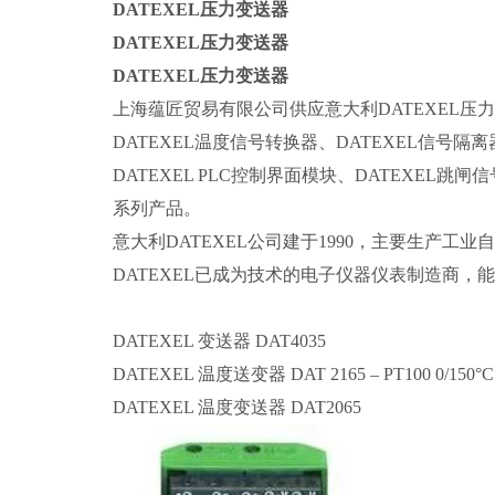
有变化的货期我们马上跟客户反馈。 物流成本低
DATEXEL压力变送器
货包装，然后报关拼箱发货，既保证了发货正确，又
DATEXEL压力变送器
的质保。质保期之外的质量问题，我们帮助客户
DATEXEL压力变送器
ASA-RT张力传感器,ARELCO氧气传感器，TECO
上海蕴匠贸易有限公司供应意大利DATEXEL压
冷却油，Cofely冷却油,C3CONTROLS电位器，
DATEXEL温度信号转换器、DATEXEL信号隔
TEC流量开关，CTE流量开关，ChauvinArnou
DATEXEL PLC控制界面模块、DATEXEL跳
ANSALDO电机，ASIROBICON电机，APAC
系列产品。
机，COOPER轴承，SOLA HEVI-DUTY电
意大利DATEXEL公司建于1990，主要生产
关，BRODERSEN信号转换器，PEARSON电流传
DATEXEL已成为技术的电子仪器仪表制造商
加速度，RICE LAKE称重传感器，OMEGADYNE
度仪，FENNER传动件及轴套，DICKOW整泵及配
DATEXEL 变送器 DAT4035
UNIWO阀，ASCO阀，ALTEK仪表，FOERST
DATEXEL 温度送变器 DAT 2165 – PT100 0/150°C
DATHATSU配件，CUMMINS配件，ONAN
DATEXEL 温度变送器 DAT2065
的价目表，并且每天保持跟供货商电话沟通，为您
许多中间环节，许多工厂给我们提供固定折扣，确