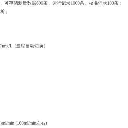
可存储测量数据600条，运行记录1000条、校准记录100条；
诊断；
0～20)mg/L (量程自动切换）
min (100ml/min左右)