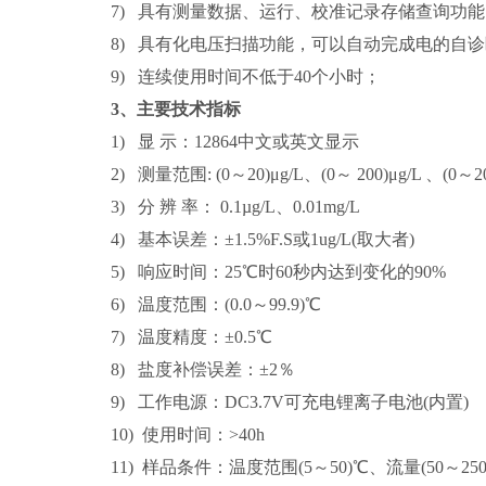
7) 具有测量数据、运行、校准记录存储查询功能，
8) 具有化电压扫描功能，可以自动完成电的自
9) 连续使用时间不低于40个小时；
3、主要技术指标
1) 显 示：12864中文或英文显示
2) 测量范围: (0～20)μg/L、(0～ 200)μg/L 、(
3) 分 辨 率： 0.1µg/L、0.01mg/L
4) 基本误差：±1.5%F.S或1ug/L(取大者)
5) 响应时间：25℃时60秒内达到变化的90%
6) 温度范围：(0.0～99.9)℃
7) 温度精度：±0.5℃
8) 盐度补偿误差：±2％
9) 工作电源：DC3.7V可充电锂离子电池(内置)
10) 使用时间：>40h
11) 样品条件：温度范围(5～50)℃、流量(50～250)ml/