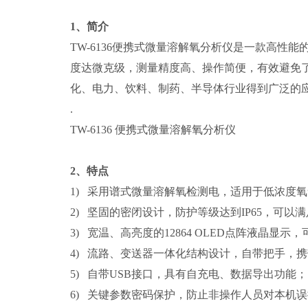
天宇沃特
坚持“用专业说话”的设计哲学及丰
1、简介
学水分析仪器、实验室油分析仪器、环保监测设
TW-6136便携式微量溶解氧分析仪是一款高性
种产品，拥有发明、实用新型、软件著作权等数
度达微克级，测量精度高、操作简便，有效避免
位
”。
化、电力、饮料、制药、半导体行业得到广泛的
公司
始终坚持以市场和用户需求为导向，以
.
机构开展广泛的学研合作，全面开展分析仪器的
TW-6136 便携式微量溶解氧分析仪
的技术实力及研发创新的产品实力，天宇沃特在
化工厂、钢铁厂、造纸、环保等多领域，并远销
2、特点
天宇沃特
坚持以人为本，注重人才培养，致
1) 采用谱式微量溶解氧检测电，适用于低浓度
参与
一带一路
建设，并与国内外数千家企业建立
2) 坚固的密闭设计，防护等级达到IP65，可以
服务
，
全方位的解决方案，
为我国仪器仪表行业
3) 宽温、高亮度的12864 OLED点阵液晶
4) 流路、变送器一体化结构设计，自带把手，
5) 自带USB接口，具有自充电、数据导出功能；
6) 关键参数密码保护，防止非操作人员对本机