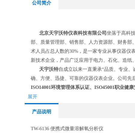
公司简介
北京天宇沃特仪表科技有限公司
坐落于高科
部、质量管理部、销售部、人力资源部、财务部
术人员占总人数的
30%
，是一家专业从事仪器仪
新技术企业，产品广泛应用于电力、石化、造纸
天宇沃特
自成立以来一直秉承“品质、专业、
确、方便、迅捷、可靠的仪器仪表企业。公司先
ISO14001
环境管理体系认证、
ISO45001
职业健康
业
评审和认证，并在各个环节严格执行体系、国
展开
心严格审核，我公司成为
北京股权交易中心孵化
产品说明
公司
特别注重高科技研发团队的的建设，凝
师，保证了产品质量的稳定性、可靠性。同时公
TW-6136 便携式微量溶解氧分析仪
务队伍，可以为用户提供全面的
产品服务和技术