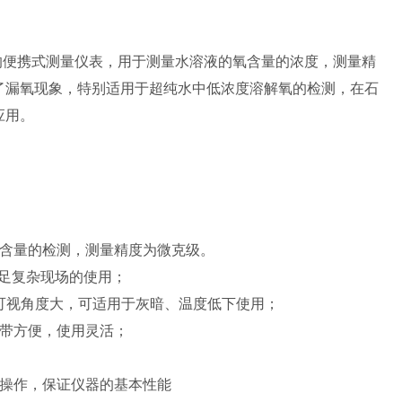
富的视野，始终聚焦客户需求，坚持自主研发，现已成功推出
化
备、水处理装置、数据采集监控系统、托管服务
等六大类数十
能的便携式测量仪表，用于测量水溶液的氧含量的浓度，测量精
十项自主知识产权，
2018
年被评为“
北
京市知识产权试点单
了漏氧现象，特别适用于超纯水中低浓度溶解氧的检测，在石
应用。
完善的管理体系和质量保证体系为基础，通过与国内外专业研究
技术开发和系统集成服务，使公司产品走向
系列化
。凭借优厚
全国二十多个省、市、自治区形成销售网络，产品遍布电厂、
至印度、马来西亚、印度尼西亚、越南等国家。
力于企业文化建设，全体员工精诚团结、不断创新；公司积极
氧含量的检测，测量精度为微克级。
了长期稳定的合作关系，力争为用户提供
优质的产品、优质的
满足复杂现场的使用；
的发展做出巨大的贡献。
显示，可视角度大，可适用于灰暗、温度低下使用；
携带方便，使用灵活；
误操作，保证仪器的基本性能