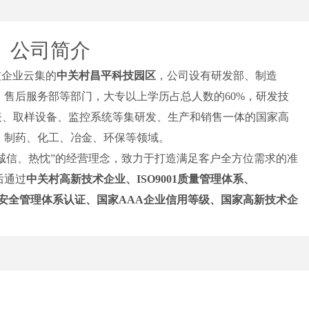
公司简介
技企业云集的
中关村昌平科技园区
，公司设有研发部、制造
、售后服务部等部门，大专以上学历占总人数的
60%
，研发技
表、取样设备、监控系统等集研发、生产和销售一体的国家高
、制药、化工、冶金、环保等领域。
诚信、热忱”的经营理念，致力于打造满足客户全方位需求的准
后通过
中关村高新技术企业、
ISO9001
质量管理体系、
安全管理体系认证、国家
AAA
企业信用等级、国家高新技术企
家、行业标准，保证产品质量，
2019
年
1
月，经北京股权交易中
版企业
。
聚了一支多年从事水质分析及环境监测方面的研发和产品工程
司也建立了拥有丰富项目实施经验和技术过硬的售前、售后服
解决方案
。