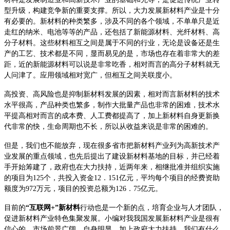
型升级，构建竞争新的重要支撑。所以，大力发展新材料产业是十分
有必要的。新材料的种类繁多，涉及不同的各个领域，不单单只是近
走红的纳米、电池等等的产品，还包括了新能源材料、光纤材料、高
分子材料。这些材料相互之间是属于不同的行业，无论是设备还是生
产的工艺、技术都是不同，显而易见的是，市场也存在着非常大的差
距，近的新能源材料可以说是非常吃香，相对而言的高分子材料就无
人问津了。应用领域相对宽广，但相互之间关联度小。
高投资、高风险也是抑制新材料发展的因素，相对而言新材料的技术
水平很高，产品种类也繁多，制作大批量产品也非常的困难，技术水
平提高相对而言的成本费、人工费都提高了，加上新材料自身更新换
代非常的快，生命周期也不长，所以从收益来说是非常的困难的。
但是，我们也不能放弃，现在很多省市把新材料产业列为高新技术产
业发展的重点领域，也先后提出了建设新材料基地的目标，并已经着
手开始筹建了，政府也在大力扶持，近两年来，相继批准并组织实施
的项目为125个，共投入资金12．151亿元，平均每个项目的经费资助
额度为972万元，项目的投资总额为126．75亿元。
目前的
“互联网+”新材料
行动也是一个新的点，培育企业与人才团队，
促进新材料产业特色集聚发展。小编对我我国发展新材料产业是很有
信心的，市场前景广阔，自身明显，加上政府大力扶持，我们有什么