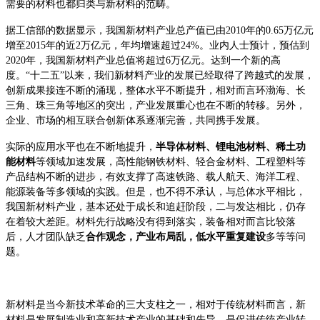
需要的材料也都归类与新材料的范畴。
据工信部的数据显示，我国新材料产业总产值已由2010年的0.65万亿元
增至2015年的近2万亿元，年均增速超过24%。业内人士预计，预估到
2020年，我国新材料产业总值将超过6万亿元。达到一个新的高
度。“十二五”以来，我们新材料产业的发展已经取得了跨越式的发展，
创新成果接连不断的涌现，整体水平不断提升，相对而言环渤海、长
三角、珠三角等地区的突出，产业发展重心也在不断的转移。另外，
企业、市场的相互联合创新体系逐渐完善，共同携手发展。
实际的应用水平也在不断地提升，
半导体材料、锂电池材料、稀土功
能材料
等领域加速发展，高性能钢铁材料、轻合金材料、工程塑料等
产品结构不断的进步，有效支撑了高速铁路、载人航天、海洋工程、
能源装备等多领域的实践。但是，也不得不承认，与总体水平相比，
我国新材料产业，基本还处于成长和追赶阶段，二与发达相比，仍存
在着较大差距。材料先行战略没有得到落实，装备相对而言比较落
后，人才团队缺乏
合作观念，产业布局乱，低水平重复建设
多等等问
题。
新材料是当今新技术革命的三大支柱之一，相对于传统材料而言，新
材料是发展制造业和高新技术产业的基础和先导，是促进传统产业转