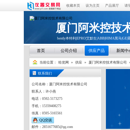
收藏本页
设为主页
产品展厅
请
厦门阿米控技
bently本特利|EPRO|艾默生|ABB|HIMA黑马|GE|
首页
公司介绍
供应产品
新闻中
当前位置：
给览网
»
供应
»
厦门阿米控技术有限公司
联系我们
公司名称：厦门阿米控技术有限公司
联系人：许小燕
电话：0592-5173275
手机：15359408275
传真：0595-5165561
邮件：2851677685@qq.com