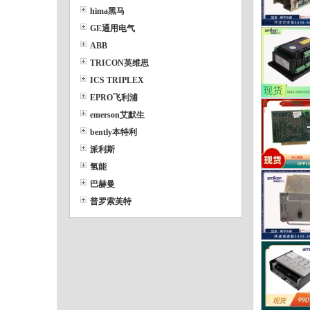
hima黑马
GE通用电气
ABB
TRICON英维思
ICS TRIPLEX
EPRO飞利浦
emerson艾默生
bently本特利
派利斯
氢能
巴赫曼
普罗索芙特