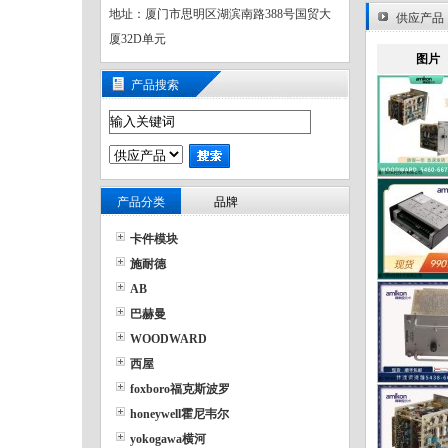
地址：厦门市思明区湖滨南路388号国贸大
供应产品
厦32D单元
图片
产品搜索
产品分类
品牌
卡件模块
施耐德
AB
巴赫曼
WOODWARD
西屋
foxboro福克斯波罗
honeywell霍尼韦尔
yokogawa横河