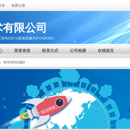
登录
免费注册
术有限公司
霍尼韦尔|ICS|英维思|横河|FOXBORO...
心
荣誉资质
联系方式
公司相册
在线留言
»
WOODWARD