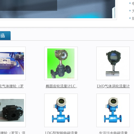
产品
京气体腰轮（罗
椭圆齿轮流量计LC ,
LWQ气体涡轮流量计
流量计价格，JL
天津斯秘特厂家直销,
多少钱，气体涡轮流
腰轮气体流量计
介质：柴油
量计厂家直销
体腰轮（罗茨）流
LDG型智能电磁流量
生活污水电磁流量