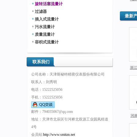
旋转活塞流量计
量计
过滤器
最新
插入式流量计
污水流量计
质量流量计
容积式流量计
联系我们
浙江
公司名称：天津斯秘特精密仪表股份有限公司
联系人：刘秀明
电话：15222525056
手机：15222525056
邮件：794035067@qq.com
河南
地址：天津市北辰区引河桥北双源工业园凤梧道
4号
会员站:
http://www.smitzn.net