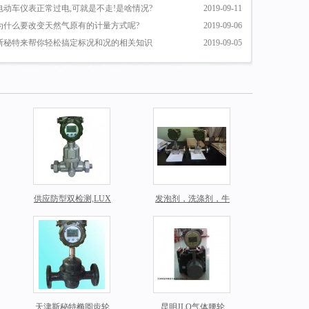
电动车仪表正常过电,可就是不走!是啥情况?
2019-09-11
为什么要改变天然气原有的计量方式呢?
2019-09-06
斯秘特来帮你轻松搞定标况和况的相关知识
2019-09-05
供应防型双检测,LUX
发泡剂，洗涤剂，牛
B旋旋涡流量计，气
奶等灌装计量专用流
体流量计
量计
天津斯秘特椭圆齿轮
昆明JLQ气体腰轮