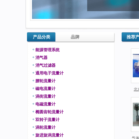
产品分类
品牌
推荐
能源管理系统
消气器
消气过滤器
通用电子流量计
腰轮流量计
磁电流量计
北
茨）
涡街流量计
Q
电磁流量计
椭圆齿轮流量计
双转子流量计
涡轮流量计
旋进旋涡流量计
气