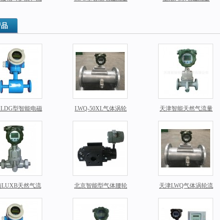
，JLQ气体腰轮
计,测水的电磁流量计
计，法兰连接体式电
流量计
价格
磁流量计
产品
LDG型智能电磁
LWQ-50XL气体涡轮
天津智能天然气流量
流量计报价
流量计价格
计LUXB厂家
LUXB天然气流
北京智能型气体腰轮
天津LWQ气体涡轮流
量计报价
（罗茨）流量计价格
量计专业厂家