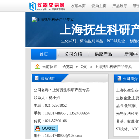
收藏本页
设为主页
产品展厅
请
上海抚生科研
生化试剂，标准品,对照品，PCR试剂盒， 核
首页
公司介绍
供应产品
新闻中
当前位置：
给览网
»
公司
»
上海抚生科研产品专卖
联系我们
公司简介
公司名称：上海抚生科研产品专卖
上海抚生实业有限公司(
联系人：杨小姐
生物企业,主
电话：021-52961052
品:生化试剂
手机：18201748966，13524666654
光光度法检测
传真：021-57690166
养基、标准溶液
ST抗体、AT
邮件：18201748966@163.com