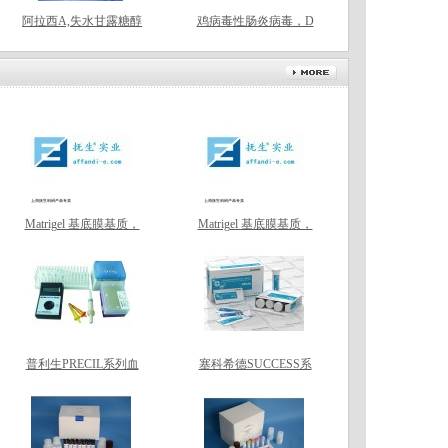
阿拉西A,失水甘露糖醇
鸡病毒性肠炎病毒，D
单油酸酯,9049-98-3
EV，检测试剂盒
Matrigel 基底膜基质，
Matrigel 基底膜基质，
低生长因子
无酚红
普利生PRECIL系列血
塞科希德SUCCESS系
凝仪专用试剂（即用液
列血凝仪专用试剂（即
体型）
用液体型）