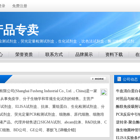
登录
免费注册
产品专卖
酸检测试剂盒，荧光定量检测试剂盒，生化试剂盒 ，比色法试剂盒，酶活性检测试剂...
心
荣誉资质
联系方式
品牌展示
资料下载
在
公司动态
Shanghai Fusheng Industrial Co., Ltd.，China)是一家
牛血清白蛋白
要从事免疫学、分子生物学和常规生化试剂的销售。主营产
对照品与标准
、试剂盒、ELISA试剂盒、抗体、重组蛋白、生化检测试剂盒、分
酶联免疫吸附试
试剂盒、荧光定量PCR检测试剂盒、细胞株、原代细胞、细胞培
PCR反应中
产品。代理并销售进口SIGMA试剂、abcam抗体、R&D抗体、C
逆转录-聚合酶
CC细胞、BD公司、GE公司、赛默飞 [
详细介绍
]
微生物菌种管
ELISA实验