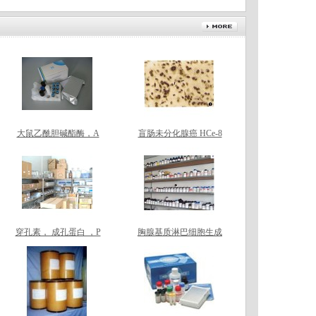
大鼠乙酰胆碱酯酶，A
盲肠未分化腺癌 HCe-8
ChE，检测试剂盒
693
穿孔素， 成孔蛋白 ，P
胸腺基质淋巴细胞生成
F ，PFP ，检测试剂盒
素 ，TSLP， 检测试剂
盒