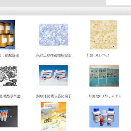
铵，硫酸亚镍
鼠肾上腺嗜铬细胞瘤细
肝癌 BEL-7402
785-20-8
胞系 PC-12
依赖型前列腺
胸腺活化调节趋化因子
可溶性CD28， sCD2
Tsu-Pr1
，TARC， CCL17，检
8， 检测试剂盒
测试剂盒