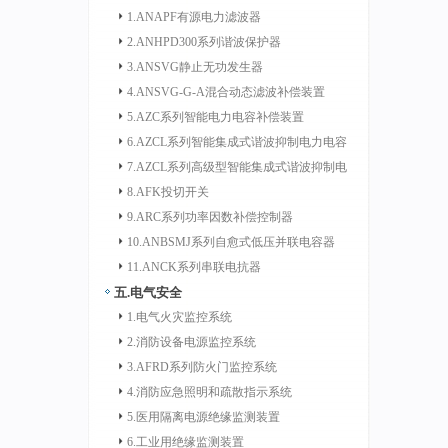
1.ANAPF有源电力滤波器
2.ANHPD300系列谐波保护器
3.ANSVG静止无功发生器
4.ANSVG-G-A混合动态滤波补偿装置
5.AZC系列智能电力电容补偿装置
6.AZCL系列智能集成式谐波抑制电力电容
补偿装置
7.AZCL系列高级型智能集成式谐波抑制电
力电容补偿装置
8.AFK投切开关
9.ARC系列功率因数补偿控制器
10.ANBSMJ系列自愈式低压并联电容器
11.ANCK系列串联电抗器
五.电气安全
1.电气火灾监控系统
2.消防设备电源监控系统
3.AFRD系列防火门监控系统
4.消防应急照明和疏散指示系统
5.医用隔离电源绝缘监测装置
6.工业用绝缘监测装置