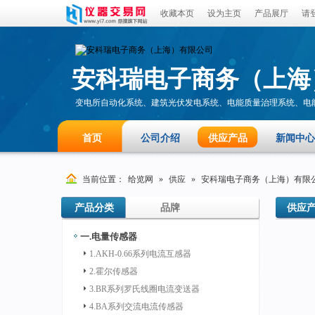
收藏本页
设为主页
产品展厅
请
安科瑞电子商务（上海
变电所自动化系统、建筑光伏发电系统、电能质量治理系统、电能
配电系统、数据中心能...
首页
公司介绍
供应产品
新闻中心
当前位置：
给览网
»
供应
»
安科瑞电子商务（上海）有限
产品分类
品牌
供应
一.电量传感器
1.AKH-0.66系列电流互感器
2.霍尔传感器
3.BR系列罗氏线圈电流变送器
4.BA系列交流电流传感器