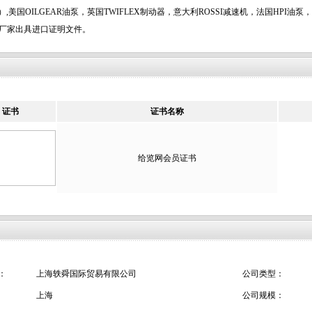
-069）,美国OILGEAR油泵，英国TWIFLEX制动器，意大利ROSSI减速机，法国H
厂家出具进口证明文件。
证书
证书名称
给览网会员证书
：
上海轶舜国际贸易有限公司
公司类型：
：
上海
公司规模：