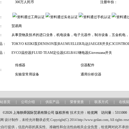
：
300万人民币
注册年份：
：
：
贸易商
：
从事货物及技术的进口业务，机电设备，电子元器件，制冷设备，五金机电，
品：
TOKYO KEIKI泵|DENISON泵|BAUMUELLER马达|JAEGER开关|C3CONTR
品：
EVCO温控器|FLUID TEAM定位器|GELBAU继电器|Giovenzana开关
传感器
仪器配件
：
实验室常用设备
通用分析仪器
站首页
|
公司介绍
|
供应产品
|
荣誉资质
|
联系方式
|
在线
©2026 上海轶舜国际贸易有限公司 版权所有
技术支持：
给览网
访问量：5311000
 设计制作，未经允许翻录必究.Copyright(C) 2014 http://www.geilan.com, All rights reser
业自行提供，信息内容的真实性、准确性和合法性由相关企业负责，给览网对此不承担