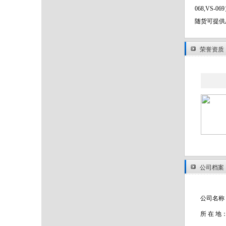
068,VS
随货可提供
荣誉资质
公司档案
公司名称
所 在 地