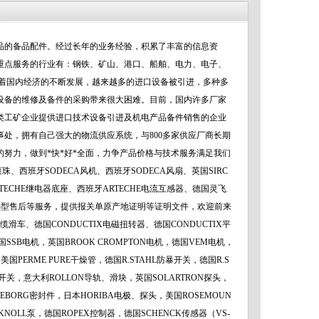
品的备品配件。经过长年的业务经验，积累了丰富的信息资
重点服务的行业有：钢铁、矿山、港口、船舶、电力、电子、
随着国内经济的不断发展，越来越多的进口设备被引进，多种多
设备的维修及备件的采购带来很大困难。目前，国内许多厂家
类工矿企业提供进口技术设备引进及机电产品备件销售的企业
事处，拥有自己强大的物流供应系统，与800多家供应厂商长期
努力，做到*快*好*全面，力争产品价格与技术服务满足我们
、西班牙SODECA风机、西班牙SODECA风扇、英国SIRC
RTECHE继电器底座、西班牙ARTECHE电流互感器、德国灵飞
持技术、选型售后等服务，提供报关单原产地证明等证明文件，欢迎前来
缆滑车、德国CONDUCTIX电磁扭转器、德国CONDUCTIX平
国SSB电机，英国BROOK CROMPTON电机，德国VEM电机，
美国PERME PURE干燥管，德国R.STAHL防暴开关，德国R.S
 D开关，意大利ROLLON导轨、滑块，英国SOLARTRON探头，
LEBORG密封件，日本HORIBA电极、探头，美国ROSEMOUN
KNOLL泵，德国ROPEX控制器，德国SCHENCK传感器（VS-