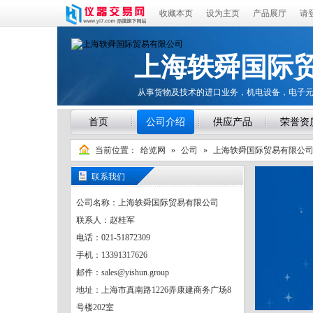
收藏本页
设为主页
产品展厅
请
上海轶舜国际
从事货物及技术的进口业务，机电设备，电子
首页
公司介绍
供应产品
荣誉资
当前位置：
给览网
»
公司
»
上海轶舜国际贸易有限公
联系我们
公司名称：上海轶舜国际贸易有限公司
联系人：赵桂军
电话：021-51872309
手机：13391317626
邮件：sales@yishun.group
地址：上海市真南路1226弄康建商务广场8
号楼202室