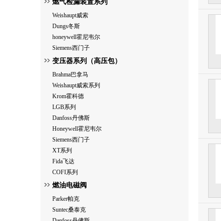
燃气检漏装置系列
Weishaupt威索
Dungs冬斯
honeywell霍尼韦尔
Siemens西门子
变压器系列（高压包）
Brahma巴拿马
Weishaupt威索系列
Krom霍科德
LGB系列
Danfoss丹佛斯
Honeywell霍尼韦尔
Siemens西门子
XT系列
Fida飞达
COFI系列
燃油电磁阀
Parker帕克
Suntec桑泰克
Danfoss丹佛斯