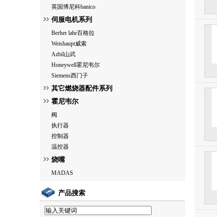
英国博尼科banico
伺服电机系列
Berher lahr百格拉
Weishaupt威索
Azbil山武
Honeywell霍尼韦尔
Siemens西门子
其它燃烧器配件系列
霍尼韦尔
阀
执行器
控制器
温控器
烧嘴
MADAS
产品搜索