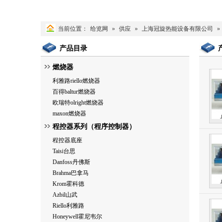
当前位置：
给览网
»
供应
»
上海冠旋热能设备有限公司
»
产品目录
燃烧器
利雅路riello燃烧器
百得baltur燃烧器
欧瑞特olright燃烧器
maxon燃烧器
程控器系列（程序控制器）
程控器底座
Taisi台思
Danfoss丹佛斯
Brahma巴拿马
Krom霍科德
Azbil山武
Riello利雅路
Honeywell霍尼韦尔