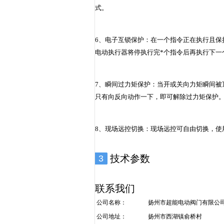
式。
6、电子互锁保护：在一个指令正在执行且保
电动执行器将停执行完*个指令后再执行下一
7、瞬间过力矩保护：当开或关向力矩瞬间被
只有向反向动作一下，即可解除过力矩保护
8、现场远控切换：现场远控可自由切换，使
技术参数
3
型号规格
公称转矩（N
·m
）
公称推力（KN
）
z
联系我们
Z5
50
20
28
公司名称：
扬州市超能电动阀门有限公
Z10
100
公司地址：
扬州市西湖镇俞桥村
40
28
Z15
150