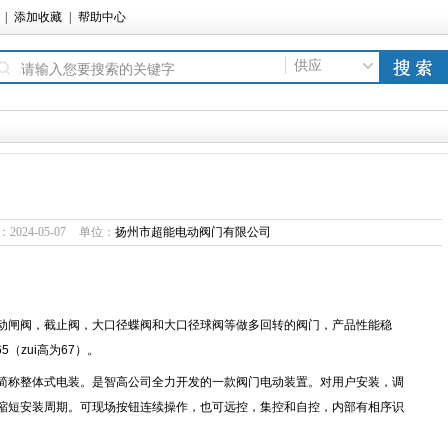
|
添加收藏
|
帮助中心
供应
供应
024-05-07
单位：
扬州市超能电动阀门有限公司
动闸阀，截止阀，大口径蝶阀和大口径球阀等做多回转的阀门，产品性能稳
（zui高为67）。
简称整体式电装。是智高公司全力开发的一款阀门电动装置。对用户安装，调
缩短安装周期。可现场按钮连续操作，也可远控，集控和自控，内部有相序识