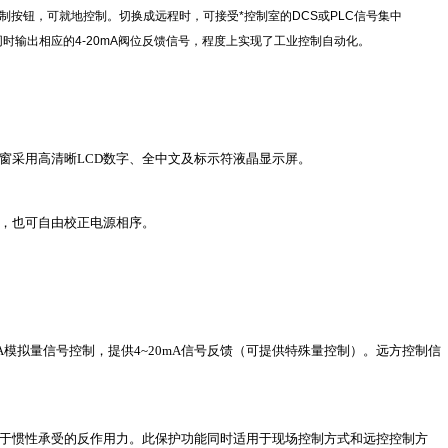
制按钮，可就地控制。切换成远程时，可接受*控制室的DCS或PLC信号集中
同时输出相应的4-20mA阀位反馈信号，程度上实现了工业控制自动化。
视窗采用高清晰LCD数字、全中文及标示符液晶显示屏。
定，也可自由校正电源相序。
mA模拟量信号控制，提供4~20mA信号反馈（可提供特殊量控制）。远方控制信
由于惯性承受的反作用力。此保护功能同时适用于现场控制方式和远控控制方