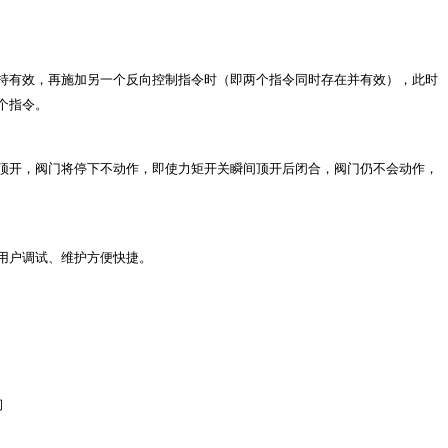
持有效，再施加另一个反向控制指令时（即两个指令同时存在并有效），此时
个指令。
顶开，阀门将停下不动作，即使力矩开关瞬间顶开后闭合，阀门仍不会动作，
。
用户调试、维护方便快捷。
ui大阀杆直径（mm
）
zui大转圈数（圈）
手动
速比
输出转速（r/min
）
电机功率（KW
）
60
1:1
12
0.12
司
24/36
0.25/0.37
60
1:1
24/36
0.37/0.55