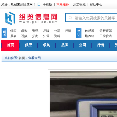
您好，欢迎来到给览网！
手机版
|
本站服务
|
添加收藏
|
帮助中心
供应
求购
资讯
品牌
公司
行情
传感器
分析仪器
展会
视频
招商
知道
资料
培养箱
工控仪表
首页
供应
求购
品牌
公司
行情
当前位置:
首页
» 查看大图