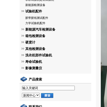
新能源检测设备
试验机配件
胶带胶纸测试配件
力学试验机配件
新能源汽车检测设备
箱包检测设备
硬度计
其他检测设备
洗衣机部件试验机
寿命试验机
影像测量仪
产品搜索
联系我们