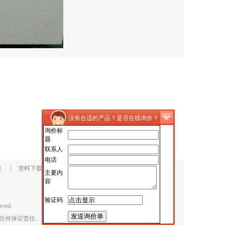
没有合适的产品？是否在线询价？
询价标
题
联系人
电话
示
|
资料下载
|
在线留言
主要内
容
验证码
ved.
任何保证责任。