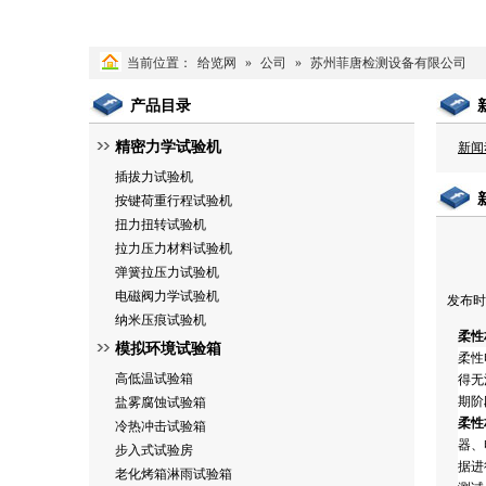
当前位置：
给览网
»
公司
»
苏州菲唐检测设备有限公司
产品目录
精密力学试验机
新闻
插拔力试验机
按键荷重行程试验机
扭力扭转试验机
拉力压力材料试验机
弹簧拉压力试验机
电磁阀力学试验机
发布时间
纳米压痕试验机
柔性
模拟环境试验箱
柔性
高低温试验箱
得无
期阶
盐雾腐蚀试验箱
柔性
冷热冲击试验箱
器、
步入式试验房
据进
老化烤箱淋雨试验箱