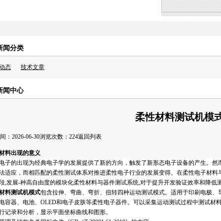
新闻分类
动态
技术文章
新闻中心
柔性材料测试机模
：2026-06-30
浏览次数：224
返回列表
材料出现的意义
电子的出现为经典电子学的发展提供了新的方向，触发了新形态电子设备的产生。然
法适应，而相匹配的柔性测试体系对推进柔性电子行业的发展变得。在柔性电子材料
段
,发展-种高自由度的模块化柔性材料与器件测试系统,对于提升开发验证效率和降低
材料测试机模式
包含拉伸、弯曲、弯折、扭转四种运动测试模式。适用于印刷电极、
电容器、电池、
OLED和电子皮肤等柔性电子器件。可以采集运动测试过程中测试材
行记录和分析，显示平面坐标曲线和图形。