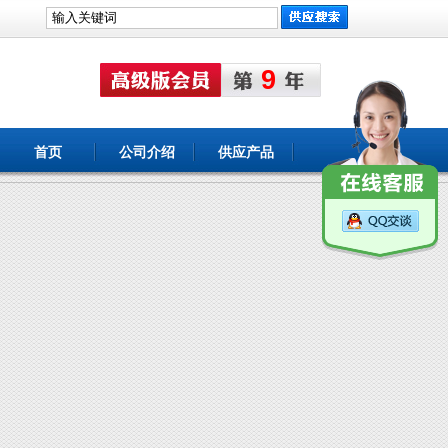
9
首页
公司介绍
供应产品