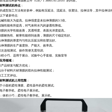
原理及结构参考国标文件《
GB／T 38001.61-2019》的内容。
材料测试机
特点
：
的成型加工方法有好多种，例如有压延法、流延法、吹塑法、拉伸法等，其中拉伸法
以下诸多特点
:
机械性能大为提高。拉伸强度是未拉伸薄膜的3-5倍。
阻隔性能有所提高，对气体和水汽的渗透性降低。
薄膜的光学性能改善，其透明度、表面光泽度提高。
薄膜耐热性、耐寒性能得到改善，薄膜的尺寸稳定性好。
拉伸薄膜的厚度均匀性比压延法和吹塑法好。
拉伸薄膜的生产速度快、产能大、效率高。
万次连续测试、操作简便无需培训
;
体积小巧、适用于展台、试验中心手套箱、实验室等
应用领域：
新产品研发与配方优化；
高分子材料片材薄膜的双向拉伸性能测试；
加工工艺评估。
材料测试机
适
用范围
：
于小面积柔性薄膜、柔性器件的柔性测试
;
电子教学机、柔性电子展示机。
：体积小巧；柔性电子教学机、展示机。