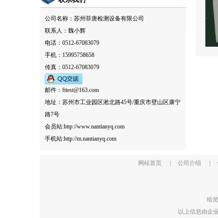
公司名称：苏州菲唐检测设备有限公司
联系人：魏小辉
电话：0512-67083079
手机：15995758658
传真：0512-67083079
邮件：fttest@163.com
地址：苏州市工业园区淞北路45号/重庆市壁山区康宁
路7号
会员站:
http://www.nantianyq.com
手机站:
http://m.nantianyq.com
网站首页
|
公司介绍
|
给览网
以上信息由企